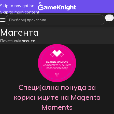
Skip to navigation
Skip to main content
Магента
Почетна
/
Магента
Специјална понуда за
корисниците на Magenta
Moments