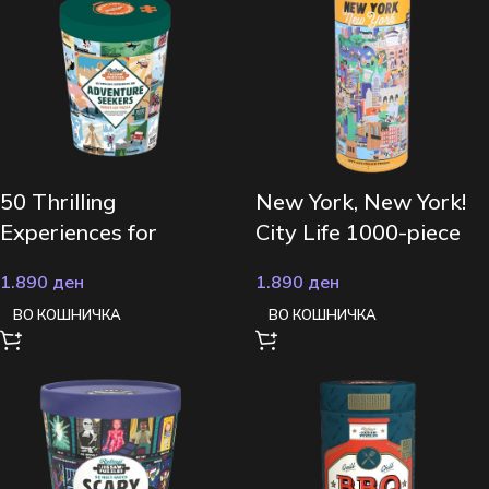
50 Thrilling
New York, New York!
Experiences for
City Life 1000-piece
Adventure Seekers
Jigsaw Puzzle
1.890
ден
1.890
ден
1000-piece Bucket
ВО КОШНИЧКА
ВО КОШНИЧКА
List Jigsaw Puzzle