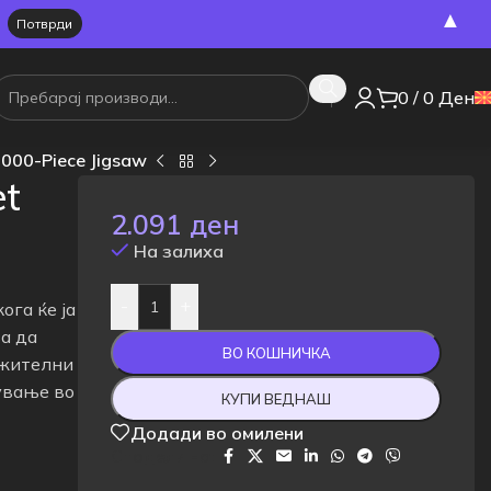
▲
0
/
0
Ден
1000-Piece Jigsaw
et
2.091
ден
На залиха
-
+
ога ќе ја
а да
ВО КОШНИЧКА
лжителни
ување во
КУПИ ВЕДНАШ
Додади во омилени
Сподели на: