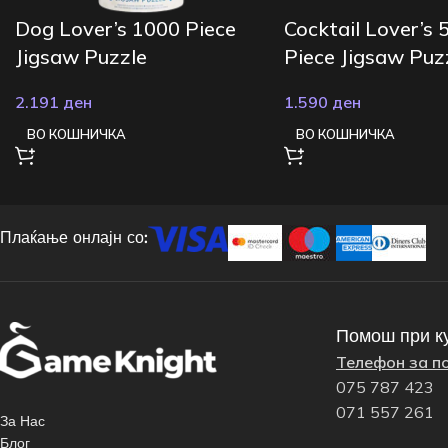
Dog Lover’s 1000 Piece
Cocktail Lover’s 
Jigsaw Puzzle
Piece Jigsaw Puz
2.191
ден
1.590
ден
ВО КОШНИЧКА
ВО КОШНИЧКА
Плаќање онлајн со:
Помош при к
Телефон за п
075 787 423
071 557 261
За Нас
Блог