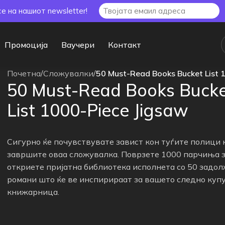
се на нашиот newsletter!
Промоција
Ваучери
Контакт
Почетна
/
Сложувалки
/
50 Must-Read Books Bucket List 
50 Must-Read Books Buck
List 1000-Piece Jigsaw
Сигурно ќе почувствувате завист кон туѓите полици к
завршите оваа сложувалка. Поврзете 1000 парчиња з
откриете пријатна библиотека исполнета со 50 задо
романи што ќе ве инспирираат за вашето следно куп
книжарница.