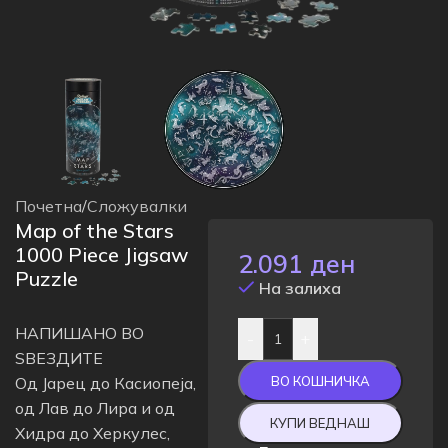
Почетна
/
Сложувалки
Map of the Stars
1000 Piece Jigsaw
2.091
ден
Puzzle
На залиха
НАПИШАНО ВО
-
+
ЅВЕЗДИТЕ
Од Јарец до Касиопеја,
ВО КОШНИЧКА
од Лав до Лира и од
КУПИ ВЕДНАШ
Хидра до Херкулес,