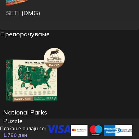
SETI (DMG)
Препорачуваме
National Parks
Puzzle
Плаќање онлајн со:
1.790
ден