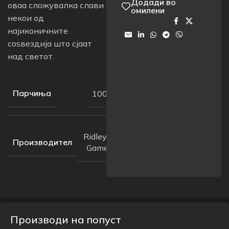
Додади во
оваа сложувалка слави
омилени
некои од
Сподели на:
најиконичните
соѕвездија што сјаат
над светот.
Парчиња
1000
Ridley’s
Производител
Games
Производи на попуст