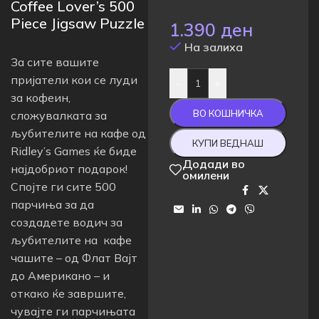
Coffee Lover’s 500
Piece Jigsaw Puzzle
1.390
ден
На залиха
За сите вашите
пријатели кои се луди
-
+
за кофеин,
ВО КОШНИЧКА
сложувалката за
љубителите на кафе од
КУПИ ВЕДНАШ
Ridley’s Games ќе биде
Додади во
најдобриот подарок!
омилени
Спојте ги сите 500
Сподели на:
парчиња за да
создадете водич за
љубителите на кафе
чашите – од Флат Вајт
до Американо – и
откако ќе завршите,
чувајте ги парчињата