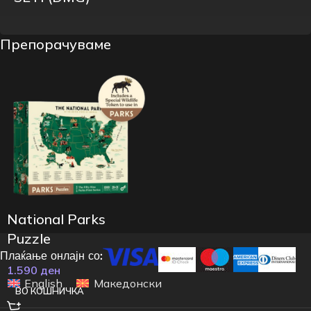
Препорачуваме
National Parks
Puzzle
Плаќање онлајн со:
1.590
ден
English
Македонски
ВО КОШНИЧКА