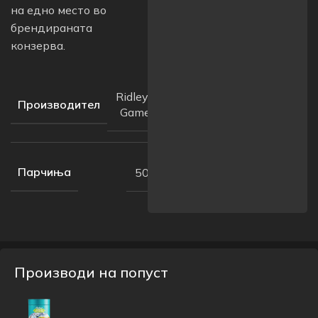
на едно место во
брендираната
конзерва.
Ridley’s
Производител
Games
Парчиња
500
Производи на попуст