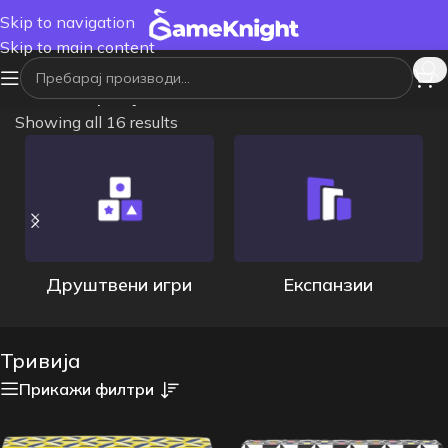
Skip to navigation
Skip to main content
Почетна
/
Тривија
Showing all 16 results
Друштвени игри
Експанзии
Тривија
Прикажи филтри