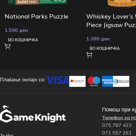
National Parks Puzzle
Whiskey Lover’s
Piece Jigsaw Puz
1.590
ден
1.390
ден
ВО КОШНИЧКА
ВО КОШНИЧКА
Плаќање онлајн со:
Помош при к
Телефон за п
075 787 423
071 557 261
За Нас