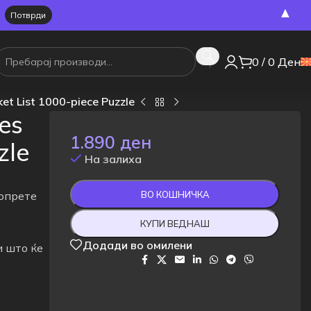
▲
0
/
0
Ден
et List 1000-piece Puzzle
es
1.890
ден
zle
На залиха
допрете
ВО КОШНИЧКА
КУПИ ВЕДНАШ
Додади во омилени
и што ќе
Сподели на: