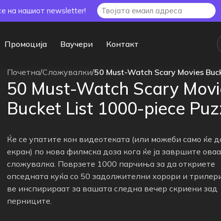
се на нашиот newsletter!
Промоција
Ваучери
Контакт
Почетна
/
Сложувалки
/
50 Must-Watch Scary Movies Buck
50 Must-Watch Scary Movi
Bucket List 1000-piece Puz
Ќе се упатите кон видеотеката (или можеби само ќе 
екран) по нова филмска доза кога ќе ја завршите оваа
сложувалка. Поврзете 1000 парчиња за да откриете
опседната куќа со 50 задолжителни хорори и трилер
ве инспирираат за вашата следна вечер скриени зад
перниците.