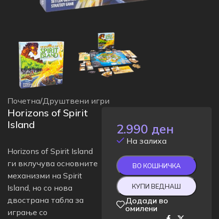
Почетна
/
Друштвени игри
Horizons of Spirit
Island
2.990
ден
На залиха
Horizons of Spirit Island
ги вклучува основните
ВО КОШНИЧКА
механизми на Spirit
КУПИ ВЕДНАШ
Island, но со нова
двострана табла за
Додади во
омилени
играње со
Сподели на: