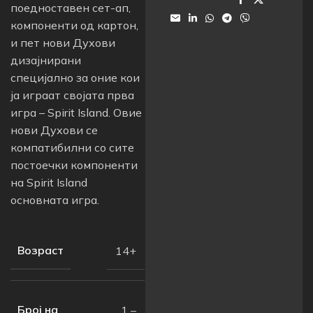
поедноставен сет-ап,
компоненти од картон,
и пет нови Духови
дизајнирани
специјално за оние кои
ја играат својата прва
игра – Spirit Island. Овие
нови Духови се
компатибилни со сите
постоечки компоненти
на Spirit Island
основната игра.
Возраст
14+
Број на
1 –