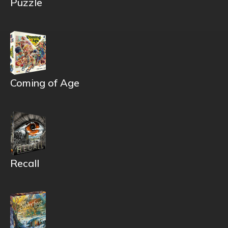
Puzzle
Coming of Age
Recall