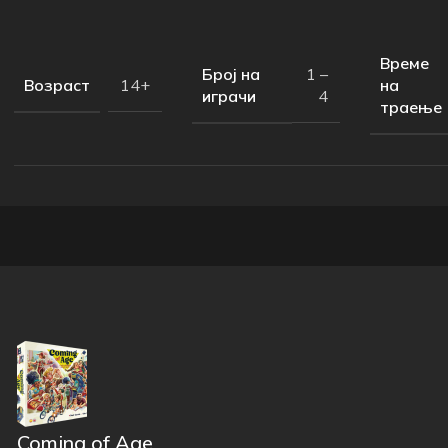
Време
Број на
1 –
Возраст
на
14+
играчи
4
траење
Coming of Age