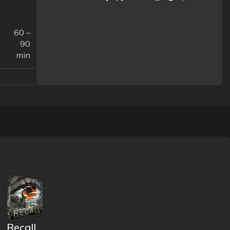
60 –
90
min
Recall