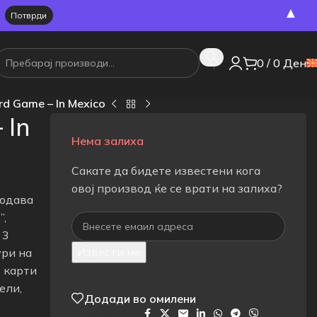
▲
0
/
0
Ден
rd Game – In Mexico
 In
Нема залиха
Сакате да бидете известени кога
овој производ ќе се врати на залиха?
додава
”,
 3
Извести ме
ури на
, карти
ели,
Додади во омилени
Сподели на: