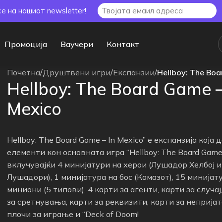
се на нашиот newsletter!
Промоција
Ваучери
Контакт
Почетна
/
Друштвени игри
/
Експанзии
/
Hellboy: The Boa
Hellboy: The Board Game –
Mexico
Hellboy: The Board Game – In Mexico” е експанзија која 
елементи кон основната игра “Hellboy: The Board Game
вклучувајќи 4 минијатури на херои (Лушадор Хелбој и
Лушадори), 1 минијатура на бос (Камазот), 15 минијат
миниони (5 типови), 4 карти за агенти, карти за случај
за сретнувања, карти за реквизити, карти за непријат
плочи за играње и “Deck of Doom!