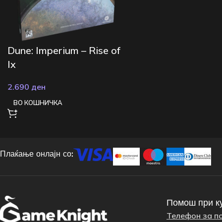
Dune: Imperium – Rise of
Ix
2.690
ден
ВО КОШНИЧКА
Плаќање онлајн со:
Помош при к
Телефон за п