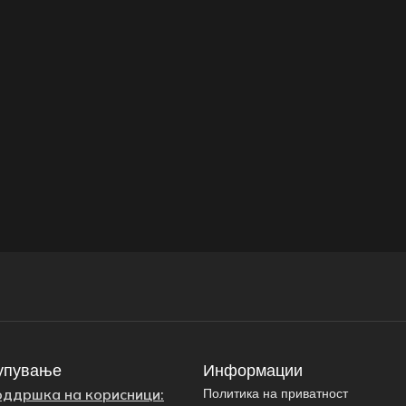
упување
Информации
оддршка на корисници:
Политика на приватност