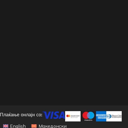
Плаќање онлајн со:
English
Македонски