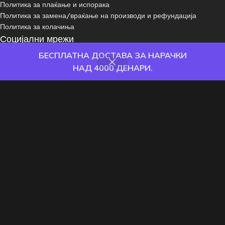
Политика за плаќање и испорака
Политика за замена/враќање на производи и рефундација
Политика за колачиња
Социјални мрежи
БЕСПЛАТНА ДОСТАВА ЗА НАРАЧКИ
НАД 4000 ДЕНАРИ.
Пријави се на нашиот newsletter:
одавница
Филтри
Омилени
Кошничка
Корисник
Сите права се задржани © 2024 - Game Knight
Друштвени Игри
Сложувалки
We use cookies to improve your experience on our