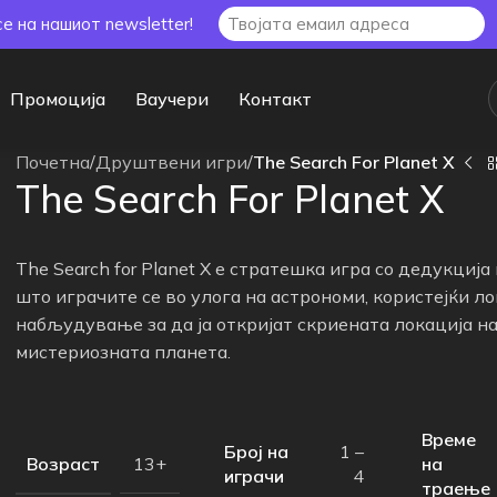
се на нашиот newsletter!
Промоција
Ваучери
Контакт
Почетна
/
Друштвени игри
/
The Search For Planet X
The Search For Planet X
The Search for Planet X е стратешка игра со дедукција
што играчите се во улога на астрономи, користејќи ло
набљудување за да ја откријат скриената локација н
мистериозната планета.
Време
Број на
1 –
Возраст
на
13+
играчи
4
траење