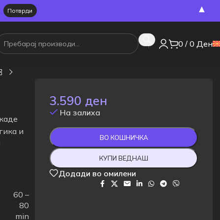
▲
0
/
0
Ден
3.590
ден
На залиха
 каде
гика и
ВО КОШНИЧКА
а
КУПИ ВЕДНАШ
Додади во омилени
Сподели на:
60 –
80
min