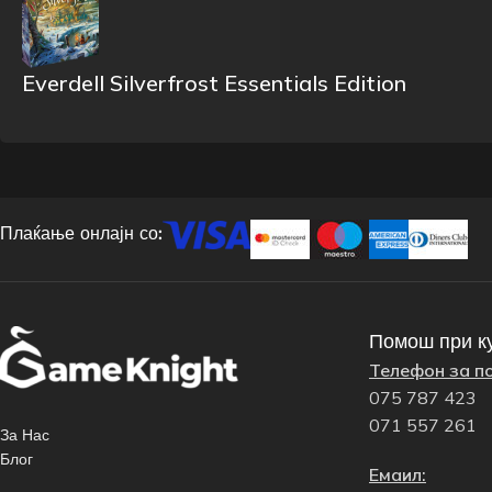
Everdell Silverfrost Essentials Edition
Плаќање онлајн со:
Помош при к
Телефон за п
075 787 423
071 557 261
За Нас
Блог
Емаил: