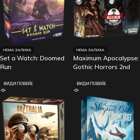
НЕМА ЗАЛИХА
НЕМА ЗАЛИХА
Set a Watch: Doomed
Maximum Apocalypse:
Run
Gothic Horrors 2nd
Edition
ВИДИ ПОВЕЌЕ
ВИДИ ПОВЕЌЕ