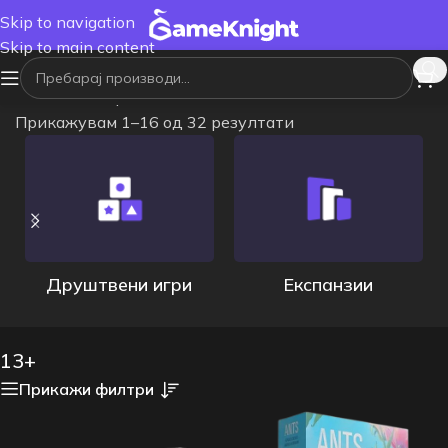
Skip to navigation
Skip to main content
Почетна
/
Возраст
/
13+
Прикажувам 1–16 од 32 резултати
Друштвени игри
Експанзии
13+
Прикажи филтри