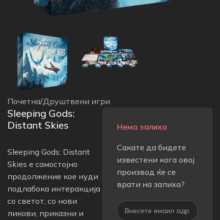
Почетна
/
Друштвени игри
Sleeping Gods:
Distant Skies
Нема залиха
Сакате да бидете
Sleeping Gods: Distant
известени кога овој
Skies е самостојно
производ ќе се
продолжение кое нуди
врати на залиха?
подлабока интеракција
со светот, со нови
ликови, приказни и