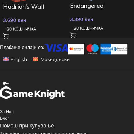
Endangered
Hadrian’s Wall
3.390
ден
3.690
ден
ВО КОШНИЧКА
ВО КОШНИЧКА
Плаќање онлајн со:
English
Македонски
За Нас
Блог
Помош при купување
Телефон за поддршка на корисници: