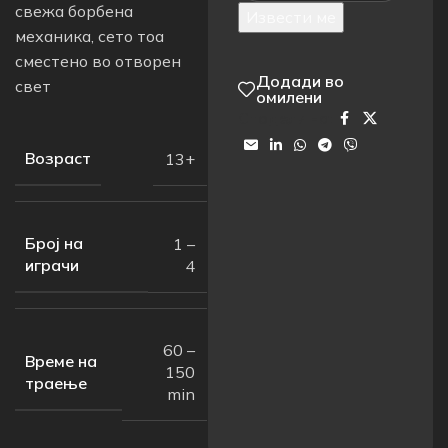
свежа борбена
Извести ме
механика, сето тоа
сместено во отворен
Додади во
свет
омилени
Сподели на:
Возраст
13+
Број на
1 –
играчи
4
60 –
Време на
150
траење
min