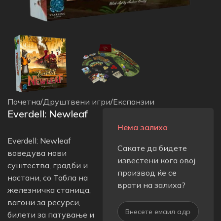
Почетна
/
Друштвени игри
/
Експанзии
Everdell: Newleaf
Нема залиха
Everdell: Newleaf
Сакате да бидете
воведува нови
известени кога овој
суштества, градби и
производ ќе се
настани, со Табла на
врати на залиха?
железничка станица,
вагони за ресурси,
билети за патување и