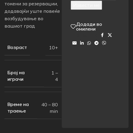
токени за резервации,
Извести ме
додавајќи уште повеќе
возбудување во
Додади во
вашиот град
омилени
Сподели на:
Возраст
10+
Број на
1 –
играчи
4
Време на
40 – 80
траење
min