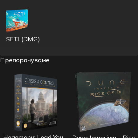
SETI (DMG)
Препорачуваме
Hegemony: Lead You
Dune: Imperium – Rise