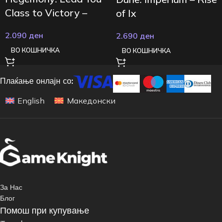
Class to Victory –
of Ix
Crisis & Control
2.090
ден
2.690
ден
ВО КОШНИЧКА
ВО КОШНИЧКА
Плаќање онлајн со:
English
Македонски
За Нас
Блог
Помош при купување