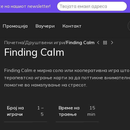
се на нашиот newsletter!
Промоција
Ваучери
Контакт
Почетна
/
Друштвени игри
/
Finding Calm
Finding Calm
Finding Calm е мирна соло или кооперативна игра што
терапевтско играње карти за да поттикне внимателн
помогне во намалување на стресот.
Број на
Време на
1 –
15
играчи
траење
5
min