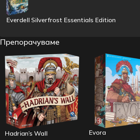
Everdell Silverfrost Essentials Edition
Препорачуваме
Evora
Hadrian’s Wall