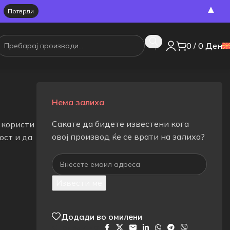
▲
0
/
0
Ден
Нема залиха
Сакате да бидете известени кога
 користи
овој производ ќе се врати на залиха?
ост и да
Извести ме
Додади во омилени
Сподели на: