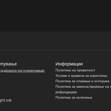
упување
Информации
оддршка на корисници:
Политика на приватност
Услови и правила за користење
Политика за плаќање и испорака
Политика за замена/враќање на 
рефундација
Политика за колачиња
ght.mk