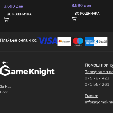
3.590
ден
3.690
ден
ВО КОШНИЧКА
ВО КОШНИЧКА
Плаќање онлајн со:
Помош при к
Телефон за п
075 787 423
071 557 261
За Нас
Блог
Емаил:
info@gamekni