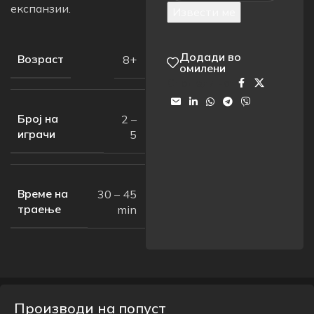
експанзии.
Извести ме
Додади во
Возраст
8+
омилени
Сподели на:
Број на
2 –
играчи
5
Време на
30 – 45
траење
min
Производи на попуст