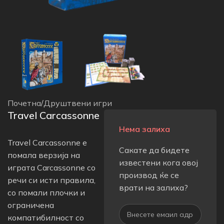
Почетна
/
Друштвени игри
Travel Carcassonne
Нема залиха
Travel Carcassonne е
Сакате да бидете
помала верзија на
известени кога овој
играта Carcassonne со
производ ќе се
речи си исти правила,
врати на залиха?
со помали плочки и
ограничена
компатибилност со