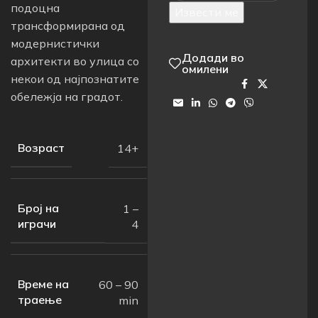
подоцна
Извести ме
трансформирана од
модернистички
Додади во
архитекти во улица со
омилени
некои од најпознатите
Сподели на:
обележја на градот.
Возраст
14+
Број на
1 –
играчи
4
Време на
60 – 90
траење
min