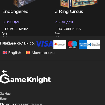
Endangered
3 Ring Circus
3.390
ден
2.290
ден
ВО КОШНИЧКА
ВО КОШНИЧКА
Плаќање онлајн со:
English
Македонски
За Нас
Блог
Помош при купување