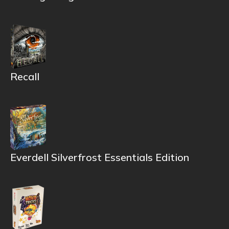
Recall
Everdell Silverfrost Essentials Edition