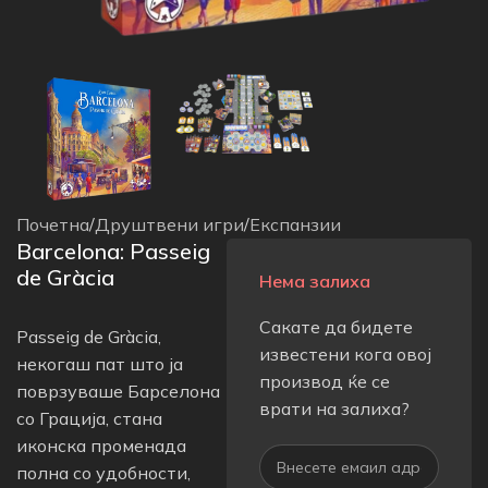
Почетна
/
Друштвени игри
/
Експанзии
Barcelona: Passeig
de Gràcia
Нема залиха
Сакате да бидете
Passeig de Gràcia,
известени кога овој
некогаш пат што ја
производ ќе се
поврзуваше Барселона
врати на залиха?
со Грација, стана
иконска променада
полна со удобности,