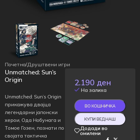
Почетна
/
Друштвени игри
Unmatched: Sun’s
Origin
2.190
ден
На залиха
Unmatched: Sun’s Origin
прикажува двајца
ВО КОШНИЧКА
легендарни јапонски
КУПИ ВЕДНАШ
херои, Ода Нобунага и
Томое Гозен, познати по
Додади во
омилени
својата тактичка
Сподели на: