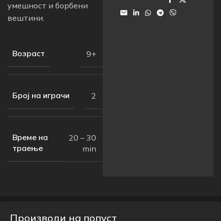
умешност и борбени
вештини.
Возраст
9+
Број на играчи
2
Време на
20 – 30
траење
min
Производи на попуст