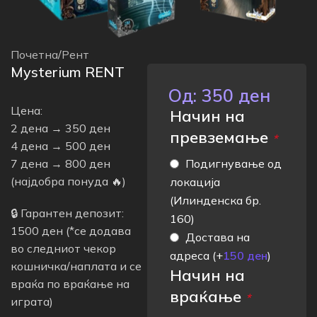
Почетна
/
Рент
Mysterium RENT
Од:
350
ден
Цена:
Начин на
2 дена → 350 ден
превземање
*
4 дена → 500 ден
Подигнување од
7 дена → 800 ден
(најдобра понуда 🔥)
локација
(Илинденска бр.
🔒 Гарантен депозит:
160)
1500 ден (*се додава
Достава на
во следниот чекор
адреса
(+
150
ден
)
кошничка/наплата и се
Начин на
враќа по враќање на
враќање
*
играта)