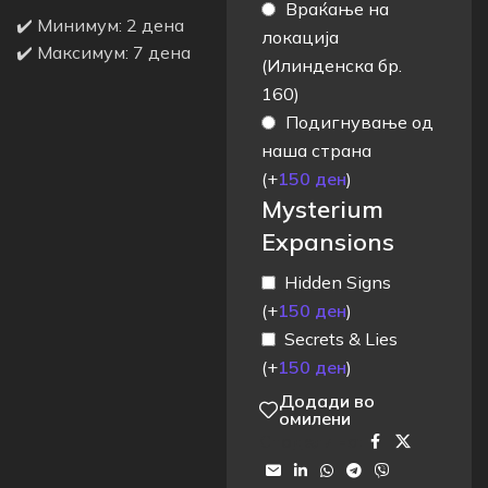
Враќање на
✔️ Минимум: 2 дена
локација
✔️ Максимум: 7 дена
(Илинденска бр.
160)
Подигнување од
наша страна
(+
150
ден
)
Mysterium
Expansions
Hidden Signs
(+
150
ден
)
Secrets & Lies
(+
150
ден
)
Додади во
омилени
Сподели на: