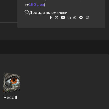
(+
150
ден
)
Додади во омилени
Сподели на:
Recall