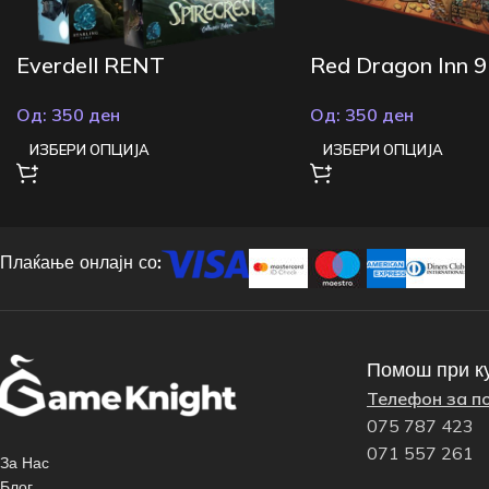
Everdell RENT
Red Dragon Inn 
Од:
350
ден
Од:
350
ден
ИЗБЕРИ ОПЦИЈА
ИЗБЕРИ ОПЦИЈА
Плаќање онлајн со:
Помош при к
Телефон за п
075 787 423
071 557 261
За Нас
Блог