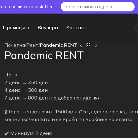
се на нашиот newsletter!
Промоција
Ваучери
Контакт
Почетна
/
Рент
/
Pandemic RENT
Pandemic RENT
Цена:
2 дена → 350 ден
4 дена → 500 ден
7 дена → 800 ден (најдобра понуда 🔥)
🔒 Гарантен депозит: 1500 ден (*се додава во следнио
кошничка/наплата и се враќа по враќање на играта)
✔️ Минимум: 2 дена