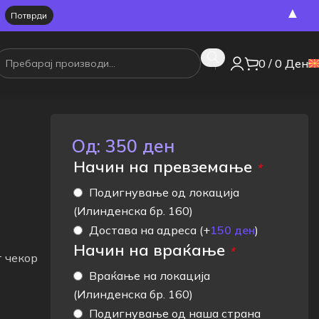
▲
0
/
0
Ден
Од:
350
ден
Начин на превземање
*
Подигнување од локација
(Илинденска бр. 160)
Достава на адреса
(+
150
ден
)
Начин на враќање
*
т чекор
Враќање на локација
(Илинденска бр. 160)
Подигнување од наша страна