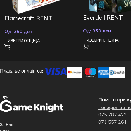
Everdell RENT
Flamecraft RENT
Од:
350
ден
Од:
350
ден
ИЗБЕРИ ОПЦИЈА
ИЗБЕРИ ОПЦИЈА
Плаќање онлајн со:
Помош при к
Телефон за п
075 787 423
071 557 261
За Нас