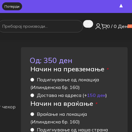
▲
0
/
0
Ден
Од:
350
ден
Начин на превземање
*
Подигнување од локација
(Илинденска бр. 160)
Достава на адреса
(+
150
ден
)
Начин на враќање
*
т чекор
Враќање на локација
(Илинденска бр. 160)
Подигнување од наша страна