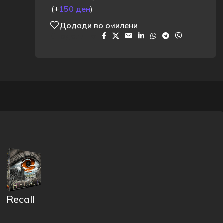
(+
150
ден
)
Додади во омилени
Сподели на:
Recall