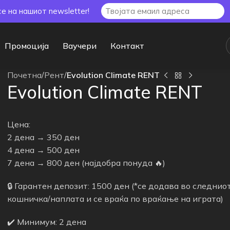
се на нашиот newsletter!
Промоција
Ваучери
Контакт
Почетна
/
Рент
/
Evolution Climate RENT
Evolution Climate RENT
Цена:
2 дена → 350 ден
4 дена → 500 ден
7 дена → 800 ден (најдобра понуда 🔥)
🔒 Гарантен депозит: 1500 ден (*се додава во следнио
кошничка/наплата и се враќа по враќање на играта)
✔️ Минимум: 2 дена