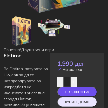
Почетна
/
Друштвени игри
Flatiron
1.990
ден
Во Flatiron, патувате во
На залиха
Њујорк за да се
натпреварувате во
-
+
изградбата на
ВО КОШНИЧКА
иконската триаголна
зграда Flatiron,
КУПИ ВЕДНАШ
развивајќи ја вашата