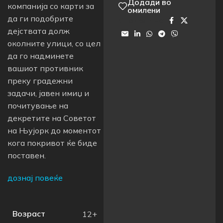
Додади во
компанија со карти за
омилени
да ги подобрите
Сподели на:
дејствата долж
околните улици, со цел
да го надминете
вашиот противник
преку градежни
задачи, јавен имиџ и
почитување на
декретите на Советот
на Њујорк до моментот
кога покривот ќе биде
поставен.
дознај повеќе
Возраст
12+