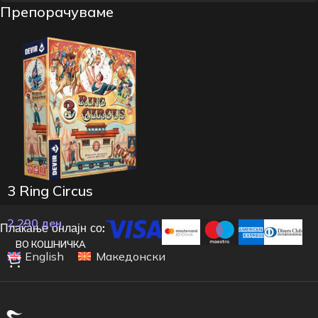
Препорачуваме
3 Ring Circus
2.290
ден
Плаќање онлајн со:
ВО КОШНИЧКА
English
Македонски