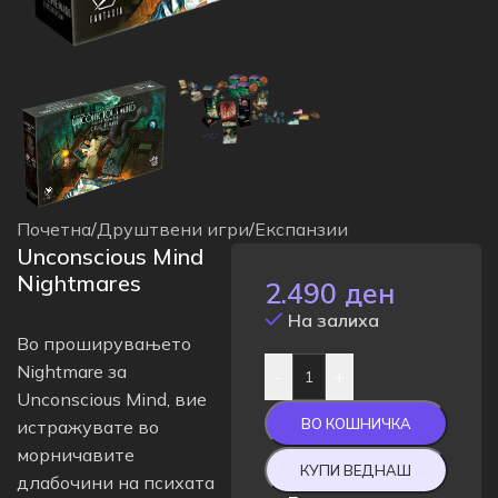
Почетна
/
Друштвени игри
/
Експанзии
Unconscious Mind
Nightmares
2.490
ден
На залиха
Во проширувањето
Nightmare за
-
+
Unconscious Mind, вие
ВО КОШНИЧКА
истражувате во
морничавите
КУПИ ВЕДНАШ
длабочини на психата