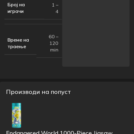
Број на
1 –
играчи
4
60 –
Време на
120
траење
min
Производи на попуст
Endangered World 1000-Piece Jigsaw