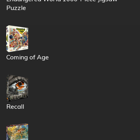
Puzzle
Coming of Age
Recall