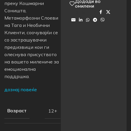
Додади во
преку Кошмарни
омилени
Соништа,
Сподели на:
Метаморфозни Слоеви
на Тага и Необични
Клиенти, соочувајќи се
со застрашувачки
предизвици кои ги
олеснува присуството
на вашето милениче за
емоционална
поддршка.
дознај повеќе
Возраст
12+