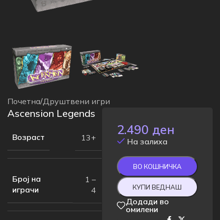
Почетна
/
Друштвени игри
Ascension Legends
2.490
ден
Возраст
13+
На залиха
ВО КОШНИЧКА
Број на
1 –
КУПИ ВЕДНАШ
играчи
4
Додади во
омилени
Сподели на: