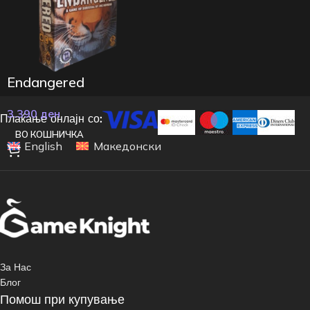
Endangered
3.390
ден
Плаќање онлајн со:
ВО КОШНИЧКА
English
Македонски
За Нас
Блог
Помош при купување