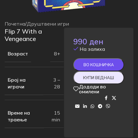
Почетна
/
Друштвени игри
Flip 7 With a
Vengeance
990
ден
На залиха
Возраст
8+
ВО КОШНИЧКА
КУПИ ВЕДНАШ
Број на
3 –
играчи
Додади во
28
омилени
Сподели на:
Време на
15
траење
min