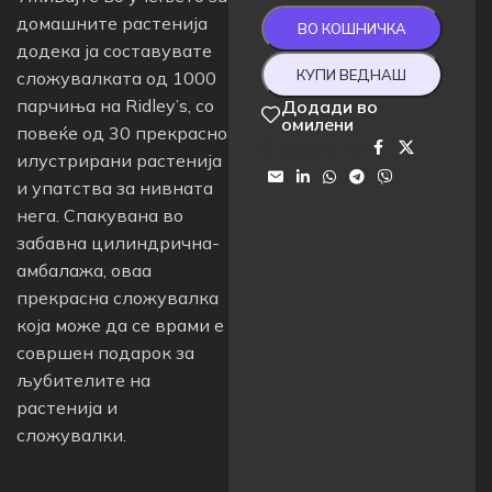
домашните растенија
ВО КОШНИЧКА
додека ја составувате
КУПИ ВЕДНАШ
сложувалката од 1000
парчиња на Ridley’s, со
Додади во
омилени
повеќе од 30 прекрасно
Сподели на:
илустрирани растенија
и упатства за нивната
нега. Спакувана во
забавна цилиндрична-
амбалажа, оваа
прекрасна сложувалка
која може да се врами е
совршен подарок за
љубителите на
растенија и
сложувалки.