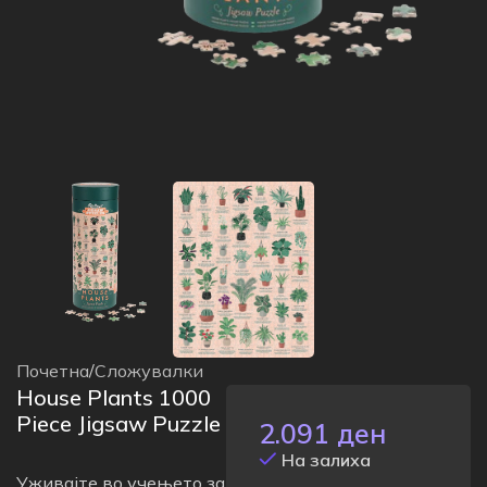
Почетна
/
Сложувалки
House Plants 1000
Piece Jigsaw Puzzle
2.091
ден
На залиха
Уживајте во учењето за