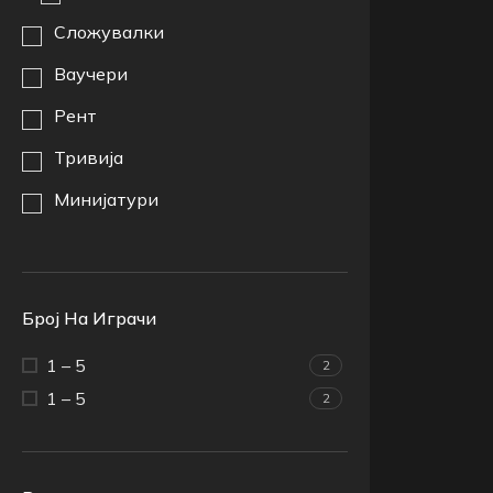
Сложувалки
Ваучери
Рент
Тривија
Минијатури
Број На Играчи
1 – 5
2
1 – 5
2