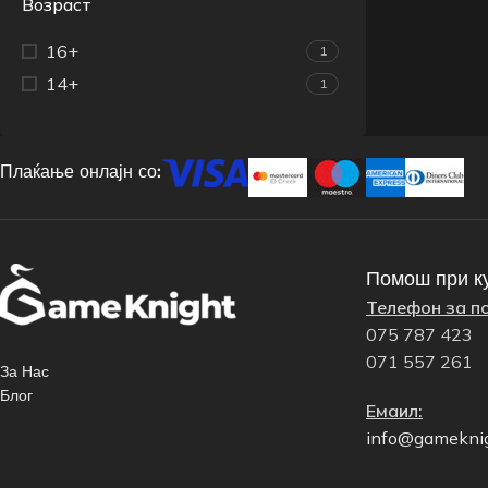
Возраст
16+
1
14+
1
Плаќање онлајн со:
Помош при к
Телефон за п
075 787 423
071 557 261
За Нас
Блог
Емаил:
info@gamekni