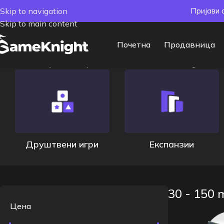
Skip to navigation
Пријави 
Skip to main content
Почетна
Продавница
Почетна
/
Време на траење
/
30 - 150 min
Showing all 2 re
Друштвени игри
Експанзии
30 - 150 
Цена