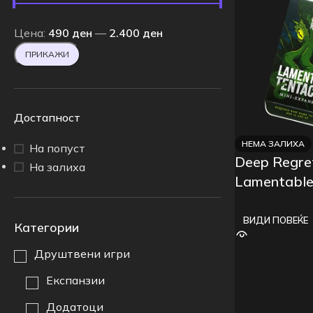
Цена:
490 ден
—
2.400 ден
ПРИКАЖИ
Достапност
НЕМА ЗАЛИХА
На попуст
Deep Regre
На залиха
Lamentable
ВИДИ ПОВЕЌЕ
Категории
Друштвени игри
Експанзии
Додатоци