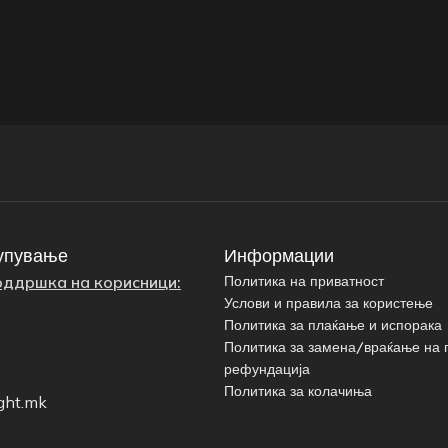
упување
Информации
оддршка на корисници:
Политика на приватност
Услови и правила за користење
Политика за плаќање и испорака
Политика за замена/враќање на 
рефундација
Политика за колачиња
ght.mk