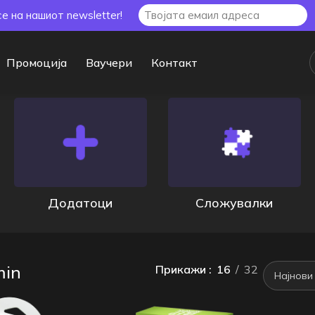
се на нашиот newsletter!
Промоција
Ваучери
Контакт
sults
Додатоци
Сложувалки
min
Прикажи
16
32