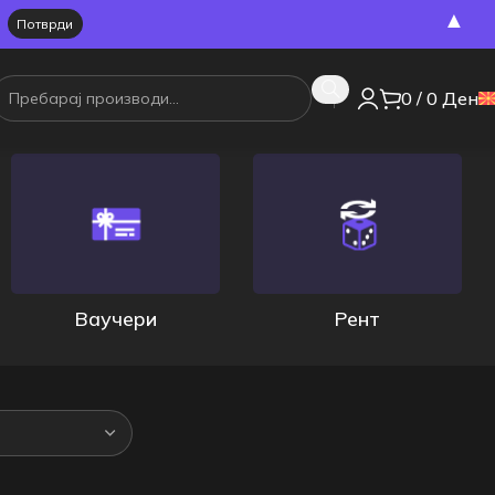
▲
0
/
0
Ден
Ваучери
Рент