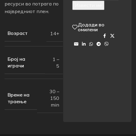
ресурси во потрага по
Извести ме
највредниот плен.
Додади во
омилени
Возраст
14+
Сподели на:
Број на
1 –
играчи
5
30 –
Време на
150
траење
min