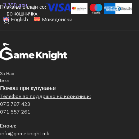
3.390
ден
Плаќање онлајн со:
ВО КОШНИЧКА
English
Македонски
За Нас
Блог
Помош при купување
Телефон за поддршка на корисници:
075 787 423
071 557 261
Емаил:
info@gameknight.mk