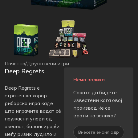
Почетна
/
Друштвени игри
Deep Regrets
Нема залиха
Deep Regrets е
Сакате да бидете
стратешка хорор
известени кога овој
рибарска игра каде
производ ќе се
што играчите вадат сè
врати на залиха?
поужасни улови од
океанот, балансирајќи
меѓу ризик, лудило и