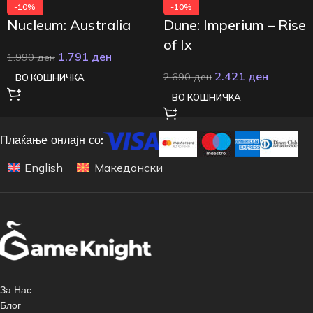
-10%
-10%
Nucleum: Australia
Dune: Imperium – Rise
of Ix
1.791
ден
1.990
ден
2.421
ден
2.690
ден
ВО КОШНИЧКА
ВО КОШНИЧКА
Плаќање онлајн со:
English
Македонски
За Нас
Блог