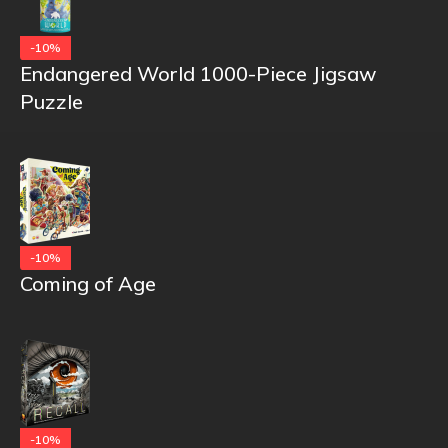
-10%
Endangered World 1000-Piece Jigsaw
Puzzle
-10%
Coming of Age
-10%