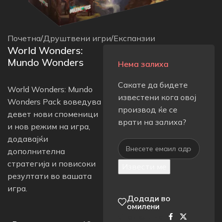
Почетна
/
Друштвени игри
/
Експанзии
World Wonders:
Mundo Wonders
Нема залиха
Сакате да бидете
World Wonders: Mundo
известени кога овој
Wonders Pack воведува
производ ќе се
девет нови споменици
врати на залиха?
и нов режим на игра,
додавајќи
дополнителна
стратегија и повисоки
Извести ме
резултати во вашата
игра.
Додади во
омилени
Сподели на: