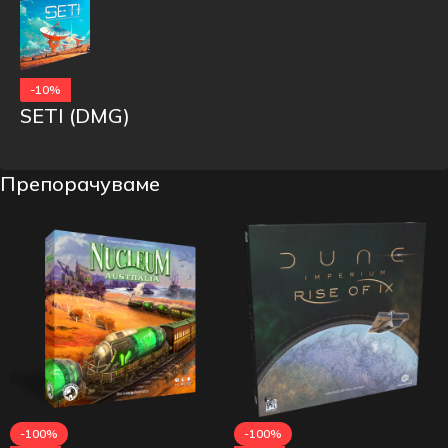
-10%
SETI (DMG)
Препорачуваме
-100%
-100%