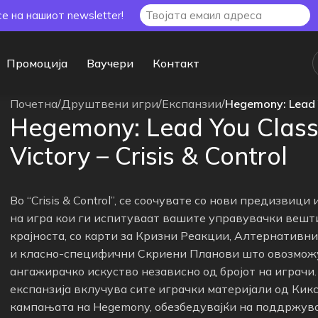
се на нашиот newsletter!
Промоција
Ваучери
Контакт
Почетна
/
Друштвени игри
/
Експанзии
/
Hegemony: Lead Yo
Hegemony: Lead You Class
Victory – Crisis & Control
Во “Crisis & Control”, се соочувате со нови предизвици
на игра кои ги испитуваат вашите управувачки вешт
крајноста, со карти за Кризни Реакции, Алтернативн
и класно-специфични Скриени Планови што овозмож
ангажирачко искуство независно од бројот на играчи.
експанзија вклучува сите играчки материјали од Кик
кампањата на Hegemony, обезбедувајќи на поддржув