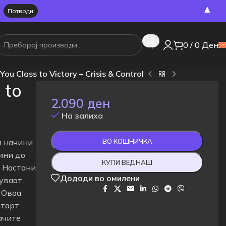
▲
0
/
0
Ден
u Class to Victory – Crisis & Control
 to
2.090
ден
На залиха
 и начини
ВО КОШНИЧКА
ини до
КУПИ ВЕДНАШ
и Настани
Додади во омилени
уваат
Сподели на:
 Оваа
старт
ачите