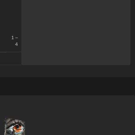
1 –
4