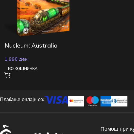
Nucleum: Australia
1.990
ден
ВО КОШНИЧКА
Плаќање онлајн со:
Помош при к