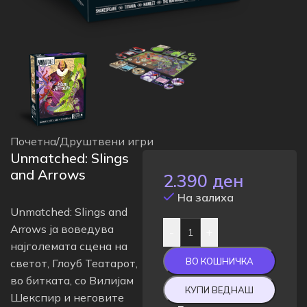
Почетна
/
Друштвени игри
Unmatched: Slings
and Arrows
2.390
ден
На залиха
Unmatched: Slings and
Arrows ја воведува
-
+
најголемата сцена на
ВО КОШНИЧКА
светот, Глоуб Театарот,
во битката, со Вилијам
КУПИ ВЕДНАШ
Шекспир и неговите