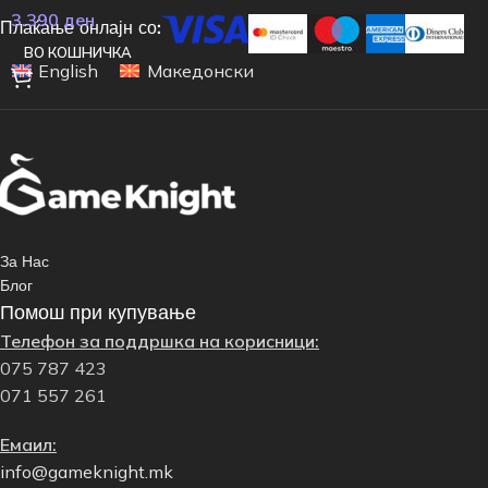
3.390
ден
Плаќање онлајн со:
ВО КОШНИЧКА
English
Македонски
За Нас
Блог
Помош при купување
Телефон за поддршка на корисници:
075 787 423
071 557 261
Емаил:
info@gameknight.mk