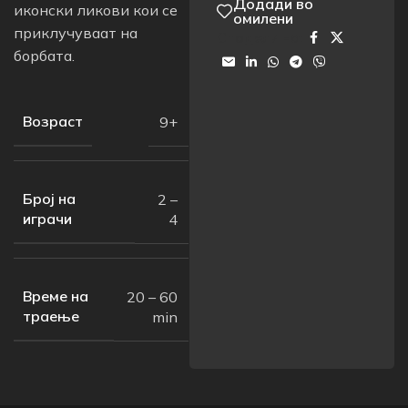
Додади во
иконски ликови кои се
омилени
приклучуваат на
Сподели на:
борбата.
Возраст
9+
Број на
2 –
играчи
4
Време на
20 – 60
траење
min