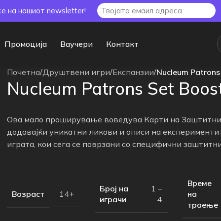
се на нашиот newsletter!
Промоција
Ваучери
Контакт
Почетна
/
Друштвени игри
/
Експанзии
/
Nucleum Patrons
Nucleum Patrons Set Boos
Ова мало проширување воведува Карти на Заштитни
додавајќи уникатни ликови и описи на експерименти
играта, кои сега се поврзани со специфични заштитн
Време
Број на
1 –
Возраст
на
14+
играчи
4
траење