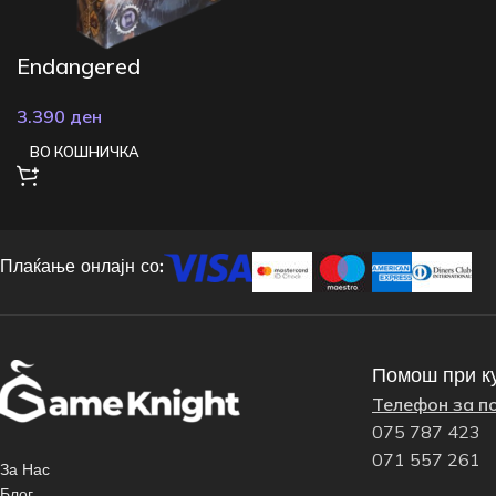
Endangered
3.390
ден
ВО КОШНИЧКА
Плаќање онлајн со:
Помош при к
Телефон за п
075 787 423
071 557 261
За Нас
Блог