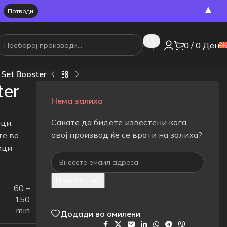
▲
0
/
0
Ден
 Set Booster
ter
Нема залиха
Сакате да бидете известени кога
ци,
овој производ ќе се врати на залиха?
те во
ици
Извести ме
60 –
150
min
Додади во омилени
Сподели на: