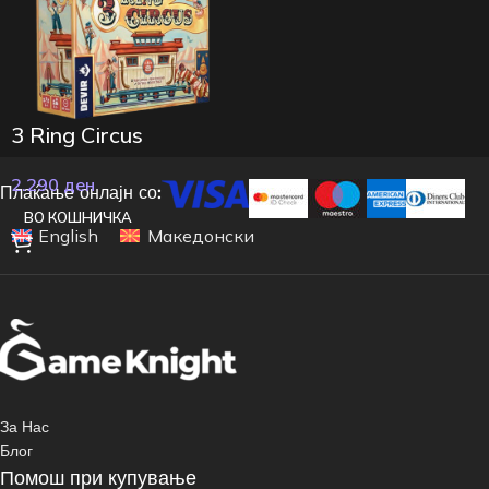
3 Ring Circus
2.290
ден
Плаќање онлајн со:
ВО КОШНИЧКА
English
Македонски
За Нас
Блог
Помош при купување