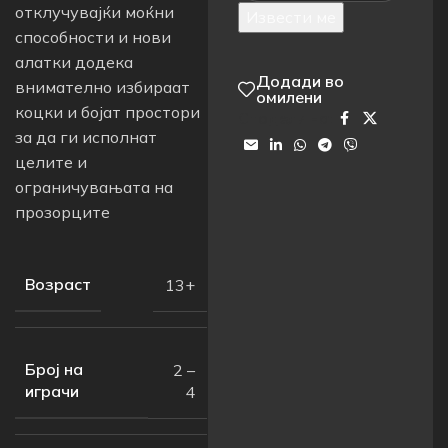
отклучувајќи моќни
Извести ме
способности и нови
алатки додека
Додади во
внимателно избираат
омилени
коцки и бојат простори
Сподели на:
за да ги исполнат
целите и
ограничувањата на
прозорците
Возраст
13+
Број на
2 –
играчи
4