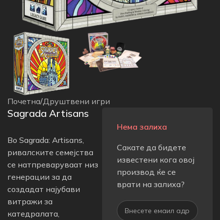
Почетна
/
Друштвени игри
Sagrada Artisans
Нема залиха
Во Sagrada: Artisans,
Сакате да бидете
ривалските семејства
известени кога овој
се натпреваруваат низ
производ ќе се
генерации за да
врати на залиха?
создадат најубави
витражи за
катедралата,