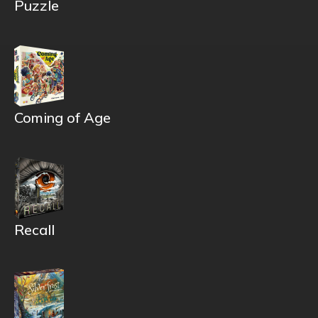
Puzzle
Coming of Age
Recall