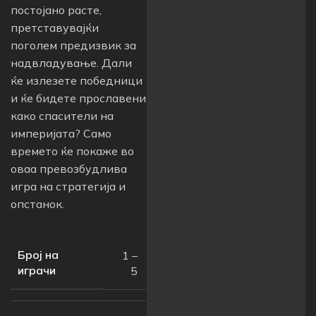
постојано расте,
претставувајќи
поголем предизвик за
надвладување. Дали
ќе излезете победници
и ќе бидете прославени
како спасители на
империјата? Само
времето ќе покаже во
оваа превозбудлива
игра на стратегија и
опстанок.
Број на
1 –
играчи
5