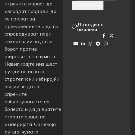
играчите мораат да
Извести ме
изградат градови, да
се грижат за
Додади во
преживеаните и да ги
омилени
спроведуваат нови
Сподели на:
технологии за да се
борат против
ширењето на чумата.
Навигирајте низ шест
рунди на играта,
стратегиски избирајќи
акции за да го
спречите
избувнувањето на
болеста и да ја вратите
старата слава на
империјата. Со секоја
рунда, чумата