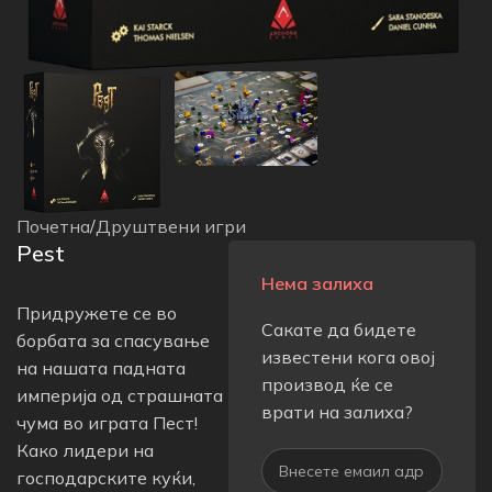
Почетна
/
Друштвени игри
Pest
Нема залиха
Придружете се во
Сакате да бидете
борбата за спасување
известени кога овој
на нашата падната
производ ќе се
империја од страшната
врати на залиха?
чума во играта Пест!
Како лидери на
господарските куќи,