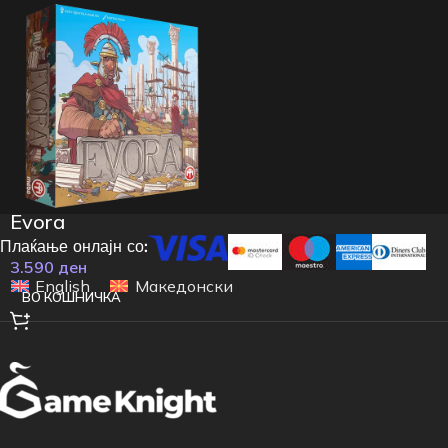
Evora
Плаќање онлајн со:
3.590
ден
English
Македонски
ВО КОШНИЧКА