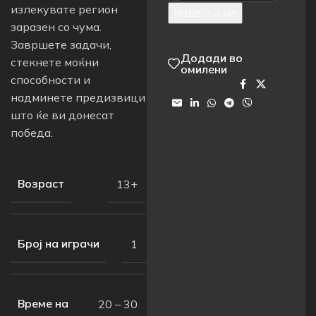
излекувате регион
Извести ме
заразен со чума.
Завршете задачи,
Додади во
стекнете моќни
омилени
способности и
Сподели на:
надминете предизвици
што ќе ви донесат
победа.
Возраст
13+
Број на играчи
1
Време на
20 – 30