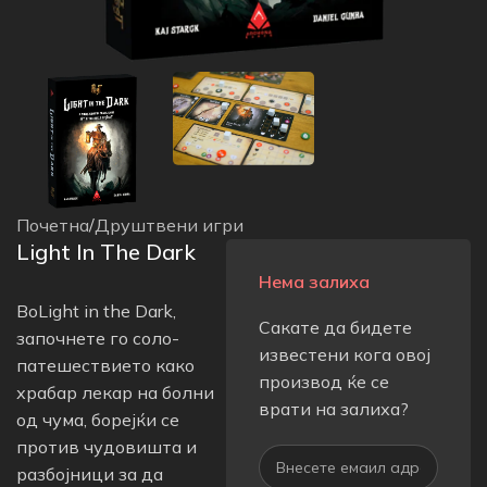
Почетна
/
Друштвени игри
Light In The Dark
Нема залиха
ВоLight in the Dark,
Сакате да бидете
започнете го соло-
известени кога овој
патешествието како
производ ќе се
храбар лекар на болни
врати на залиха?
од чума, борејќи се
против чудовишта и
разбојници за да