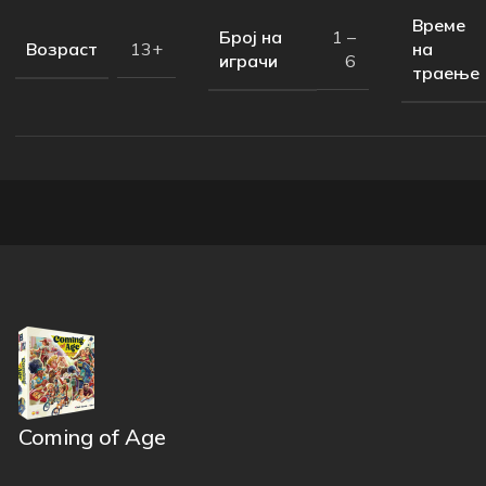
Време
Број на
1 –
Возраст
на
13+
играчи
6
траење
Coming of Age