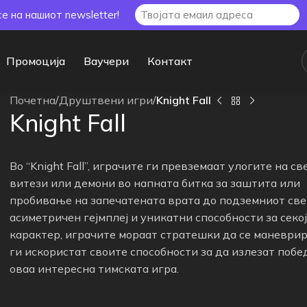
се на нашиот newsletter!
Промоција
Ваучери
Контакт
Почетна
/
Друштвени игри
/
Knight Fall
Knight Fall
Во “Knight Fall”, играчите ги превземаат улогите на св
витези или демони во напната битка за заштита или
пробивање на запечатената врата до подземниот све
асиметричен гејмплеј и уникатни способности за секој
карактер, играчите мораат стратешки да се маневрир
ги искористат своите способности за да излезат поб
оваа интересна тимската игра.