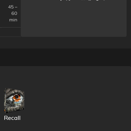
45 –
60
min
Recall