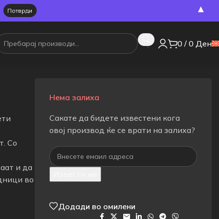
▲
0
/
0
Ден
Нема залиха
Сакате да бидете известени кога
ети
овој производ ќе се врати на залиха?
т. Со
аат и да
Извести ме
едници во
Додади во омилени
Сподели на: