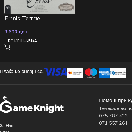
Finnis Terrae
3.690
ден
ВО КОШНИЧКА
Плаќање онлајн со:
Помош при к
Телефон за п
075 787 423
071 557 261
За Нас