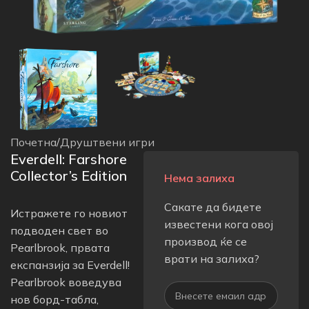
Почетна
/
Друштвени игри
Everdell: Farshore
Collector’s Edition
Нема залиха
Сакате да бидете
Истражете го новиот
известени кога овој
подводен свет во
производ ќе се
Pearlbrook, првата
врати на залиха?
експанзија за Everdell!
Pearlbrook воведува
нов борд-табла,