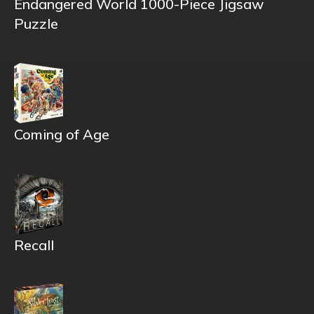
Endangered World 1000-Piece Jigsaw
Puzzle
Coming of Age
Recall