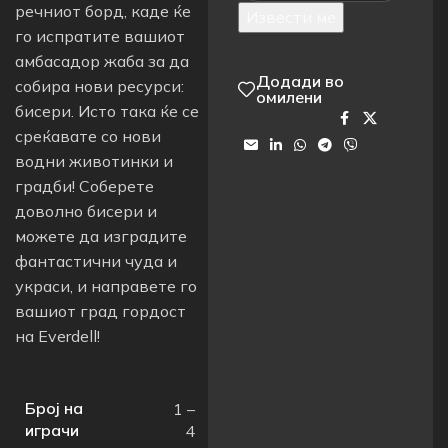
речниот борд, каде ќе
Извести ме
го испратите вашиот
амбасадор жаба за да
Додади во
собира нови ресурси:
омилени
бисери. Исто така ќе се
Сподели на:
среќавате со нови
водни животинки и
градби! Соберете
доволно бисери и
можете да изградите
фантастични чуда и
украси, и направете го
вашиот град гордост
на Everdell!
Број на
1 –
играчи
4