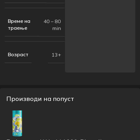
Време на
40 – 80
траење
min
Возраст
13+
Производи на попуст