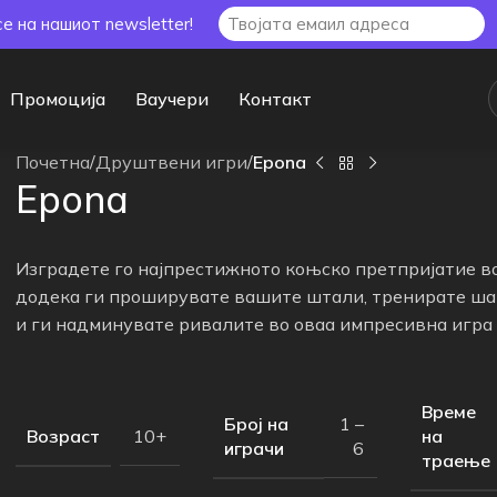
се на нашиот newsletter!
Промоција
Ваучери
Контакт
Почетна
/
Друштвени игри
/
Epona
Epona
Изградете го најпрестижното коњско претпријатие в
додека ги проширувате вашите штали, тренирате ш
и ги надминувате ривалите во оваа импресивна игра 
Време
Број на
1 –
Возраст
на
10+
играчи
6
траење