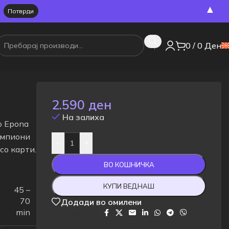
▲
0
/
0
Ден
2.590
ден
На залиха
о Epona
ампиони
-
+
со карти.
ВО КОШНИЧКА
КУПИ ВЕДНАШ
45 –
70
Додади во омилени
min
Сподели на: