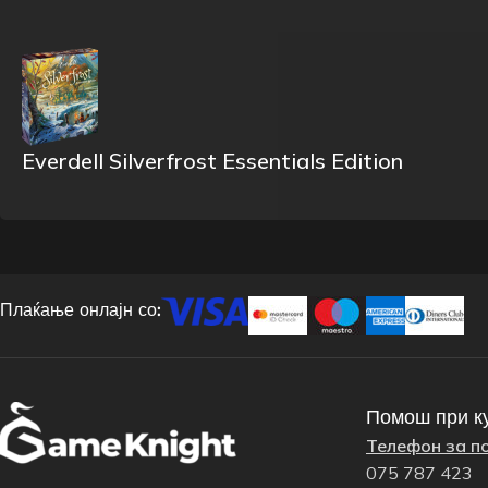
Everdell Silverfrost Essentials Edition
Плаќање онлајн со:
Помош при к
Телефон за п
075 787 423