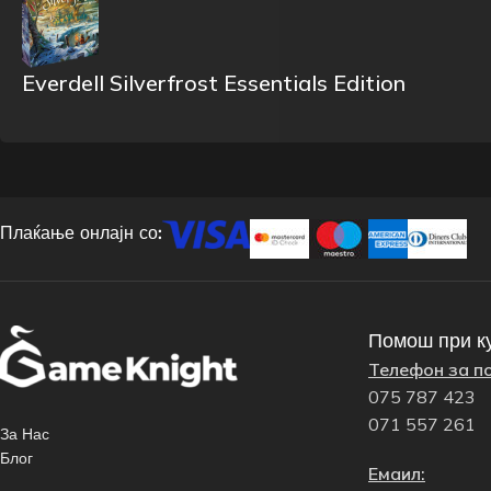
Everdell Silverfrost Essentials Edition
Плаќање онлајн со:
Помош при к
Телефон за п
075 787 423
071 557 261
За Нас
Блог
Емаил: