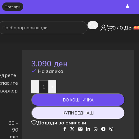
▲
0
/
0
Ден
3.090
ден
На залиха
мудрете
спасите
-
+
 воркер-
ВО КОШНИЧКА
КУПИ ВЕДНАШ
Додади во омилени
60 –
Сподели на:
90
min