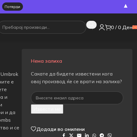
▲
0
/
0
Ден
Нема залиха
Сакате да бидете известени кога
 Umbrok
овој производ ќе се врати на залиха?
ните е
ете
а и
и
Извести ме
ри и да
combs
тво и се
Додади во омилени
Сподели на: