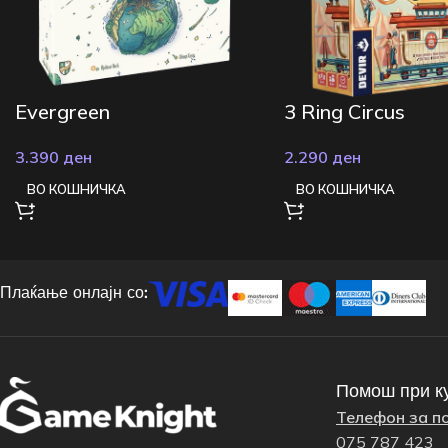
Evergreen
3 Ring Circus
3.390
ден
2.290
ден
ВО КОШНИЧКА
ВО КОШНИЧКА
Плаќање онлајн со:
Помош при к
Телефон за п
075 787 423