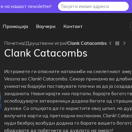
се на нашиот newsletter!
Промоција
Ваучери
Контакт
Почетна
/
Друштвени игри
/
Clank Catacombs
Clank Catacombs
Истражете ги опасните катакомби на скелетниот змеј
Vessna во Clank! Catacombs. Секоја приказна во длаби
уникатна бидејќи поставувате плочки за да ја создад
занданата. Навигирајте низ портали, барајте богатств
ослободувајте затвореници додека бегате од страшн
духови. Со опцијата да го користите овој шпил, но ду
вклучите карти од претходни експанзии, Clank! Cata
нуди безброј возбуди додека го барате вашето богатс
обидувате да побегнете од дувлото на змејот!