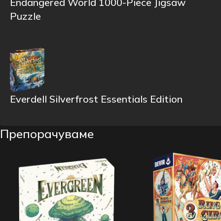
Endangered World 1000-Piece Jigsaw
Puzzle
Everdell Silverfrost Essentials Edition
Препорачуваме