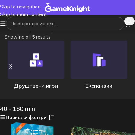
Skip to navigation
Skip to main content
Почетна
/
Време на траење
/
40 - 160 min
Showing all 5 results
Друштвени игри
Експанзии
40 - 160 min
Прикажи филтри