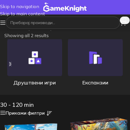
Skip to navigation
Skip to main content
Почетна
/
Време на траење
/
30 - 120 min
Showing all 2 results
Друштвени игри
Експанзии
30 - 120 min
Прикажи филтри