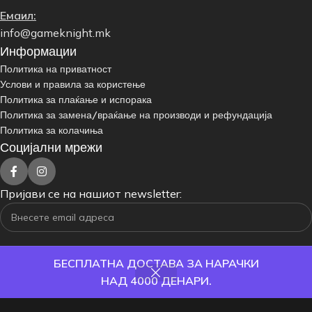
Емаил:
info@gameknight.mk
Информации
Политика на приватност
Услови и правила за користење
Политика за плаќање и испорака
Политика за замена/враќање на производи и рефундација
Политика за колачиња
Социјални мрежи
Пријави се на нашиот newsletter:
БЕСПЛАТНА ДОСТАВА ЗА НАРАЧКИ
НАД 4000 ДЕНАРИ.
одавница
Филтри
Омилени
Кошничка
Корисник