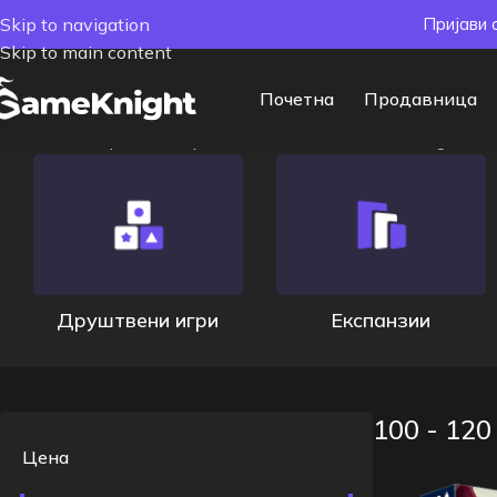
Skip to navigation
Пријави 
Skip to main content
Почетна
Продавница
Почетна
/
Време на траење
/
100 - 120 min
Showing all 2 r
Друштвени игри
Експанзии
100 - 120
Цена