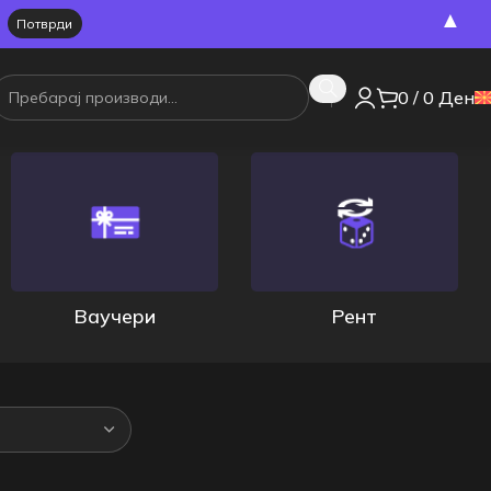
▲
0
/
0
Ден
Ваучери
Рент