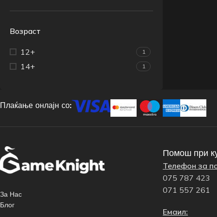
Возраст
12+
1
14+
1
Плаќање онлајн со:
Помош при к
Телефон за п
075 787 423
071 557 261
За Нас
Блог
Емаил: