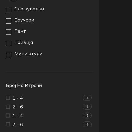
Сложувалки
Ваучери
Рент
Тривија
Минијатури
Број На Играчи
1 - 4
1
2 – 6
1
1 - 4
1
2 – 6
1