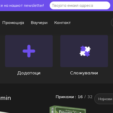
се на нашиот newsletter!
Промоција
Ваучери
Контакт
esults
Додатоци
Сложувалки
 min
Прикажи
16
32