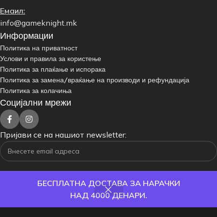
Емаил:
info@gameknight.mk
Информации
Политика на приватност
Услови и правила за користење
Политика за плаќање и испорака
Политика за замена/враќање на производи и рефундација
Политика за колачиња
Социјални мрежи
Пријави се на нашиот newsletter:
БЕСПЛАТНА ДОСТАВА ЗА НАРАЧКИ
НАД 4000 ДЕНАРИ.
одавница
Филтри
Омилени
Кошничка
Корисник