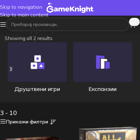
Skip to navigation
Skip to main content
Почетна
/
Број на играчи
/
3 - 10
Showing all 2 results
Друштвени игри
Експанзии
3 - 10
Прикажи филтри