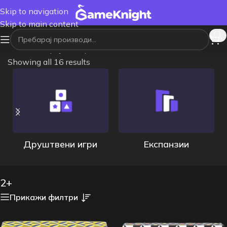
Skip to navigation
Skip to main content
Почетна
/
Број на играчи
/
2+
Showing all 16 results
Друштвени игри
Експанзии
2+
Прикажи филтри