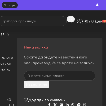
▲
0
/
0
Ден
Нема залиха
Сакате да бидете известени кога
 телото
овој производ ќе се врати на залиха?
матски
лото,
Извести ме
40 –
Додади во омилени
80
Сподели на: