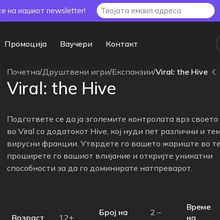
се на нашиот newsletter!
Промоција
Ваучери
Контакт
Почетна
/
Друштвени игри
/
Експанзии
/
Viral: the Hive
Viral: the Hive
Подгответе се да ja зголемите контролата врз своето
во Viral со додатокот Hive, кој нуди пет различни и те
вирусни фракции. Утврдете го вашето жариште во те
проширете го вашиот влијание и откријте уникатни
способности за да го доминирате натпреварот.
Време
Број на
2 –
Возраст
на
12+