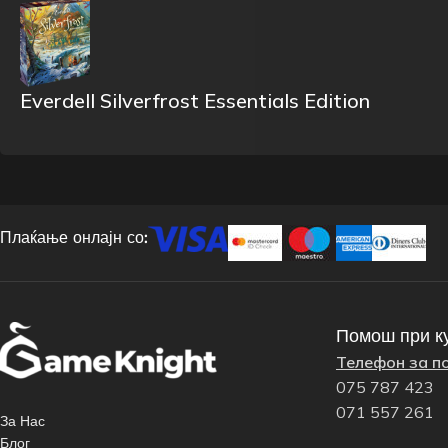
Everdell Silverfrost Essentials Edition
Плаќање онлајн со:
Помош при к
Телефон за п
075 787 423
071 557 261
За Нас
Блог