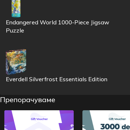
Endangered World 1000-Piece Jigsaw
Puzzle
Everdell Silverfrost Essentials Edition
Препорачуваме