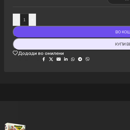
-
+
ВО КО
КУПИ 
Додади во омилени
Сподели на: