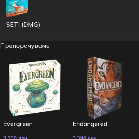
SETI (DMG)
Препорачуваме
Evergreen
Endangered
3.390
ден
3.390
ден