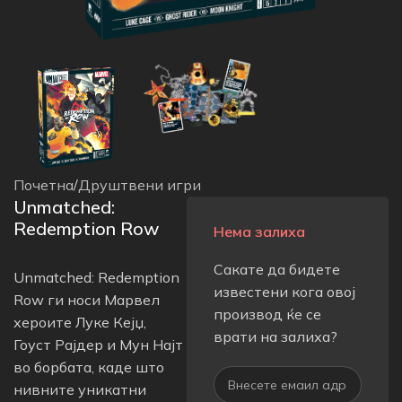
Почетна
/
Друштвени игри
Unmatched:
Redemption Row
Нема залиха
Сакате да бидете
Unmatched: Redemption
известени кога овој
Row ги носи Марвел
производ ќе се
хероите Луке Кејџ,
врати на залиха?
Гоуст Рајдер и Мун Најт
во борбата, каде што
нивните уникатни