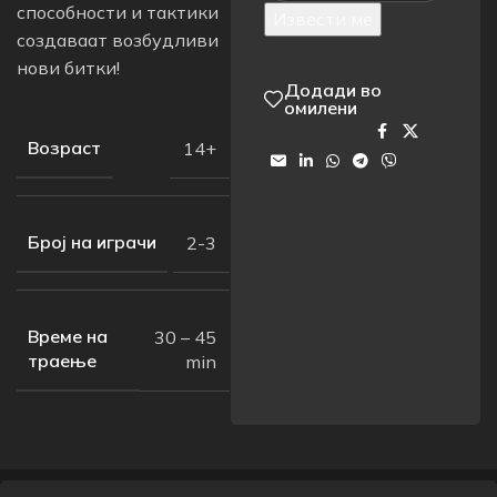
способности и тактики
Извести ме
создаваат возбудливи
нови битки!
Додади во
омилени
Сподели на:
Возраст
14+
Број на играчи
2-3
Време на
30 – 45
траење
min