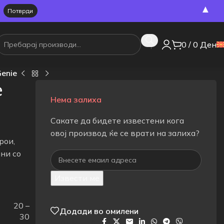
▲
0
/
0
Ден
Genie
e
Нема залиха
Сакате да бидете известени кога
овој производ ќе се врати на залиха?
рои,
ни со
Извести ме
20 –
Додади во омилени
30
Сподели на: