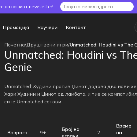
се на нашиот newsletter!
Промоција
Ваучери
Контакт
Почетна
/
Друштвени игри
/
Unmatched: Houdini vs The 
Unmatched: Houdini vs Th
Genie
Unmatched: Худини против Џинот додава два нови хе
Хари Худини и Џинот од ламбата, и тие се компатибил
сите Unmatched сетови
Време
Број на
Возраст
на
9+
2
играчи