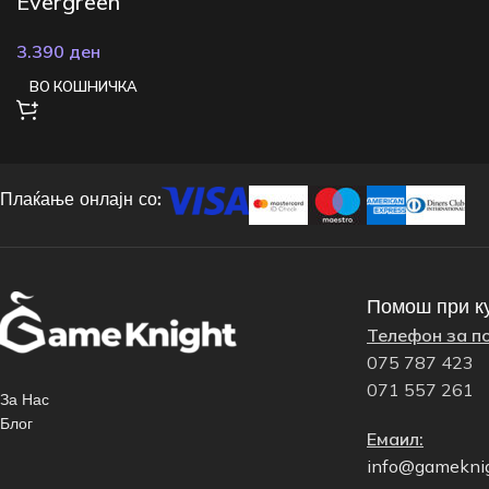
Evergreen
3.390
ден
ВО КОШНИЧКА
Плаќање онлајн со:
Помош при к
Телефон за п
075 787 423
071 557 261
За Нас
Блог
Емаил:
info@gamekni