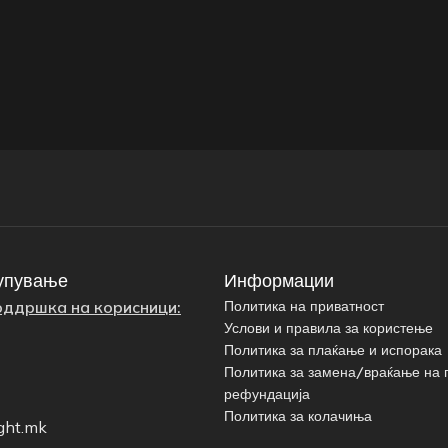
упување
Информации
оддршка на корисници:
Политика на приватност
Услови и правила за користење
Политика за плаќање и испорака
Политика за замена/враќање на 
рефундација
Политика за колачиња
ght.mk