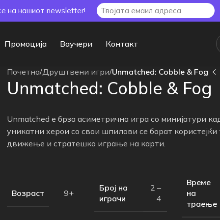
се на нашиот newsletter!
Промоција
Ваучери
Контакт
Почетна
/
Друштвени игри
/
Unmatched: Cobble & Fog
Unmatched: Cobble & Fog
Unmatched е брза асиметрична игра со минијатури ка
уникатни херои со свои шпилови се борат користејќи
движење и стратешко играње на карти.
Време
Број на
2 –
Возраст
на
9+
играчи
4
траење