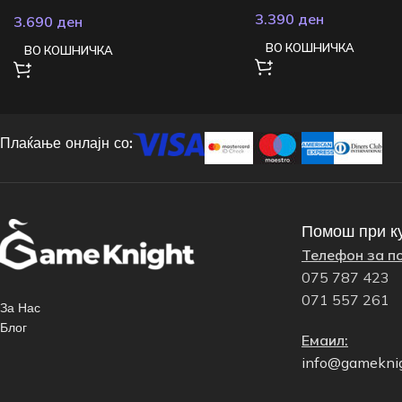
3.390
ден
3.690
ден
ВО КОШНИЧКА
ВО КОШНИЧКА
Плаќање онлајн со:
Помош при к
Телефон за п
075 787 423
071 557 261
За Нас
Блог
Емаил:
info@gamekni